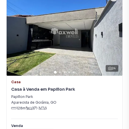
24
Casa
Casa à Venda em Papillon Park
Papillon Park
Aparecida de Goiânia
,
GO
128
m²
3
3
3
Venda