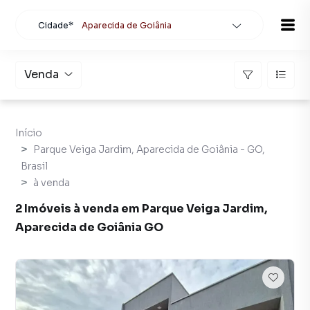
Cidade*
Aparecida de Goiânia
Todas as cidades
Localidade
Aparecida de Goiânia
Venda
Buscar
Início
Parque Veiga Jardim, Aparecida de Goiânia - GO,
Brasil
à venda
2 Imóveis à venda em Parque Veiga Jardim,
Aparecida de Goiânia GO