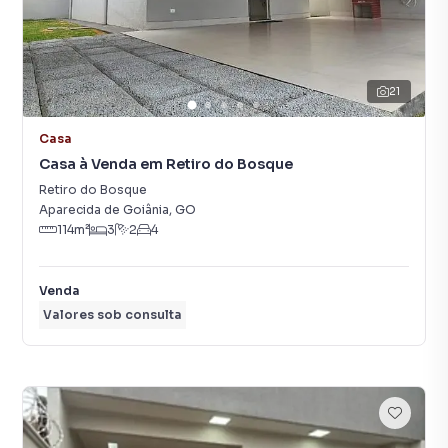
21
Casa
Casa à Venda em Retiro do Bosque
Retiro do Bosque
Aparecida de Goiânia
,
GO
114
m²
3
2
4
Venda
Valores sob consulta