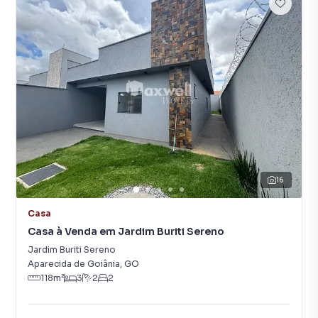
16
Casa
Casa à Venda em Jardim Buriti Sereno
Jardim Buriti Sereno
Aparecida de Goiânia
,
GO
118
m²
3
2
2