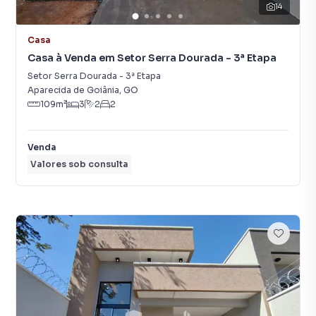
14
Casa
Casa à Venda em Setor Serra Dourada - 3ª Etapa
Setor Serra Dourada - 3ª Etapa
Aparecida de Goiânia
,
GO
109
m²
3
2
2
Venda
Valores sob consulta