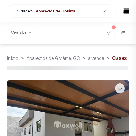
Cidade*
Aparecida de Goiânia
Todas as cidades
Localidade
Aparecida de Goiânia
Venda
Buscar
Casas
Início
Aparecida de Goiânia, GO
à venda