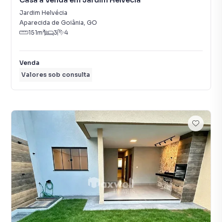
Casa à Venda em Jardim Helvécia
Jardim Helvécia
Aparecida de Goiânia
,
GO
151
m²
3
4
Venda
Valores sob consulta