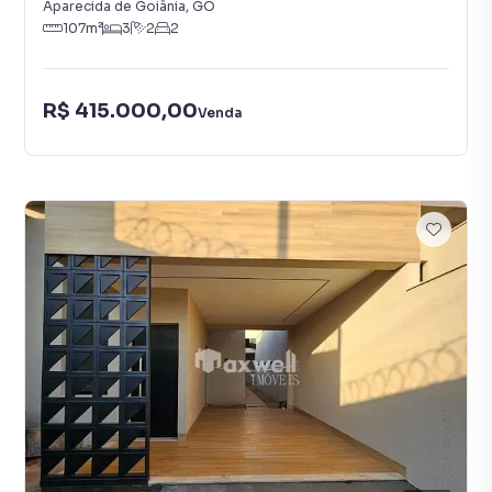
Aparecida de Goiânia
,
GO
107
m²
3
2
2
R$ 415.000,00
Venda