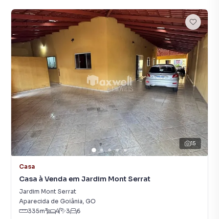
15
Casa
Casa à Venda em Jardim Mont Serrat
Jardim Mont Serrat
Aparecida de Goiânia
,
GO
335
m²
4
3
6