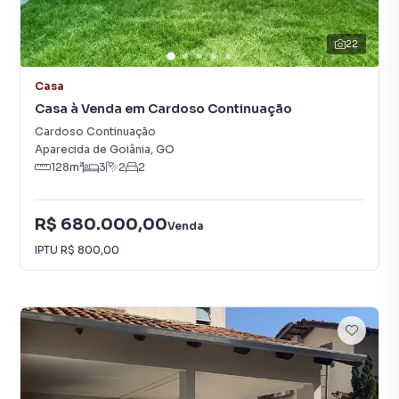
22
Casa
Casa à Venda em Cardoso Continuação
Cardoso Continuação
Aparecida de Goiânia
,
GO
128
m²
3
2
2
R$ 680.000,00
Venda
IPTU
R$ 800,00