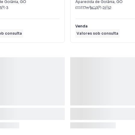
de Goiânia
,
GO
Aparecida de Goiânia
,
GO
3
3
117
m²
3
2
2
Venda
ob consulta
Valores sob consulta