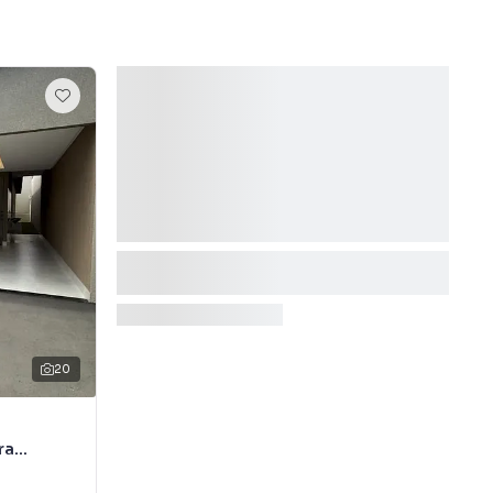
20
ra