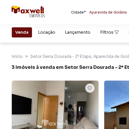
Cidade*
Aparecida de Goiânia
Todas as cidades
Localidade
Aparecida de Goiânia
Venda
Locação
Lançamento
Filtros
Buscar
Início
Setor Serra Dourada - 2ª Etapa, Aparecida de Goi
3 Imóveis à venda em Setor Serra Dourada - 2ª 