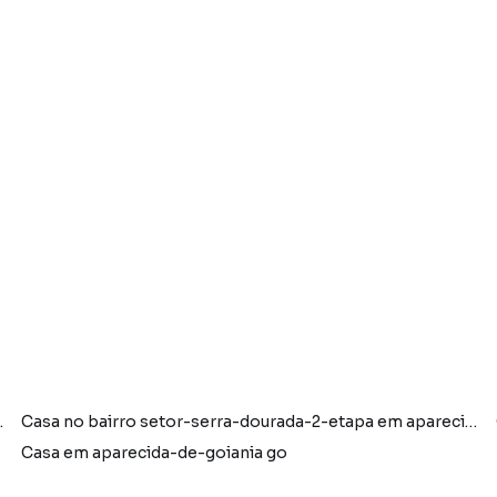
iania go com 3 dormitórios
Casa no bairro setor-serra-dourada-2-etapa em aparecida-de-goiania go
Casa em aparecida-de-goiania go