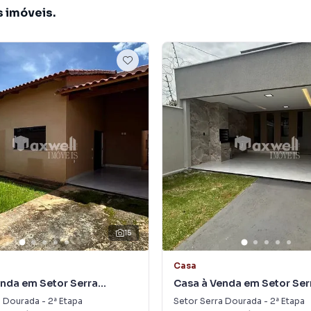
s imóveis.
15
Casa
nda em Setor Serra
Casa à Venda em Setor Ser
 2ª Etapa
Dourada - 2ª Etapa
 Dourada - 2ª Etapa
Setor Serra Dourada - 2ª Etapa