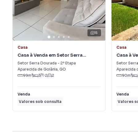
15
Casa
Casa
Casa à Venda em Setor Serra
Casa à Ve
Dourada - 2ª Etapa
Dourada -
Setor Serra Dourada - 2ª Etapa
Setor Serra
Aparecida de Goiânia
,
GO
Aparecida 
99
m²
3
2
2
90
m²
Venda
Venda
Valores sob consulta
Valores s