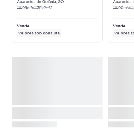
Aparecida de Goiânia
,
GO
Aparecida 
99
m²
3
2
2
90
m²
Venda
Venda
Valores sob consulta
Valores s