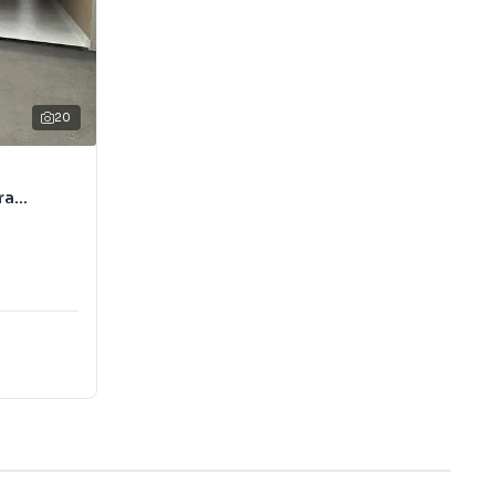
20
ra