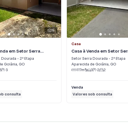
15
Casa
nda em Setor Serra
Casa à Venda em Setor Ser
 2ª Etapa
Dourada - 2ª Etapa
 Dourada - 2ª Etapa
Setor Serra Dourada - 2ª Etapa
de Goiânia
,
GO
Aparecida de Goiânia
,
GO
3
3
117
m²
3
2
2
Venda
ob consulta
Valores sob consulta