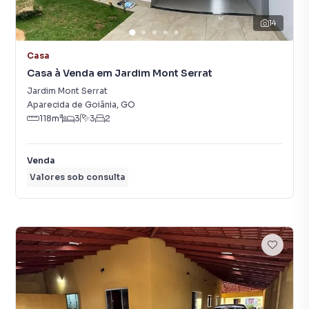
14
Casa
Casa à Venda em Jardim Mont Serrat
Jardim Mont Serrat
Aparecida de Goiânia
,
GO
118
m²
3
3
2
Venda
Valores sob consulta