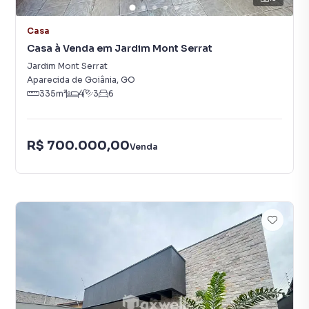
Casa
Casa à Venda em Jardim Mont Serrat
Jardim Mont Serrat
Aparecida de Goiânia
,
GO
335
m²
4
3
6
R$ 700.000,00
Venda