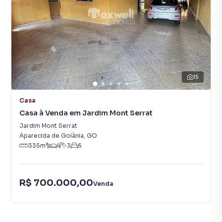
15
Casa
Casa à Venda em Jardim Mont Serrat
Jardim Mont Serrat
Aparecida de Goiânia
,
GO
335
m²
4
3
6
R$ 700.000,00
Venda