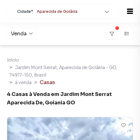
Cidade*
Aparecida de Goiânia
Todas as cidades
Localidade
Aparecida de Goiânia
Venda
Buscar
Início
Jardim Mont Serrat, Aparecida de Goiânia - GO,
74917-150, Brasil
Casas
à venda
4 Casas à Venda em Jardim Mont Serrat
Aparecida De, Goiania GO