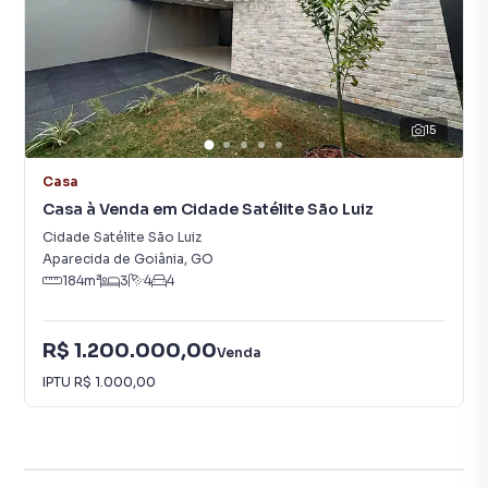
15
Casa
Casa à Venda em Cidade Satélite São Luiz
Cidade Satélite São Luiz
Aparecida de Goiânia
,
GO
184
m²
3
4
4
R$ 1.200.000,00
Venda
IPTU
R$ 1.000,00