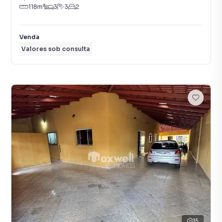
118
m²
3
3
2
Venda
Valores sob consulta
15