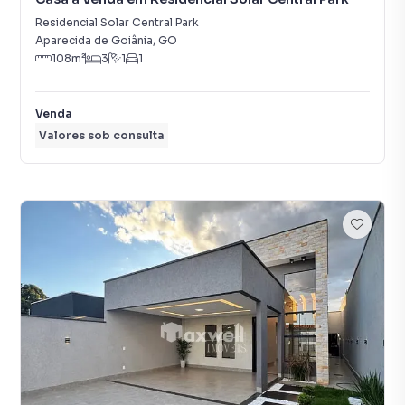
Residencial Solar Central Park
Aparecida de Goiânia
,
GO
108
m²
3
1
1
Venda
Valores sob consulta