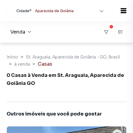
Cidade*
Aparecida de Goiânia
Todas as cidades
Localidade
Aparecida de Goiânia
Venda
Buscar
Início
St. Araguaia, Aparecida de Goiânia - GO, Brasil
Casas
à venda
0 Casas à Venda em St. Araguaia, Aparecida de
Goiânia GO
Outros imóveis que você pode gostar