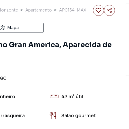
Horizonte
Apartamento
AP0154_MAX
Mapa
no Gran America, Aparecida de
GO
nheiro
42 m²
útil
rrasqueira
Salão gourmet