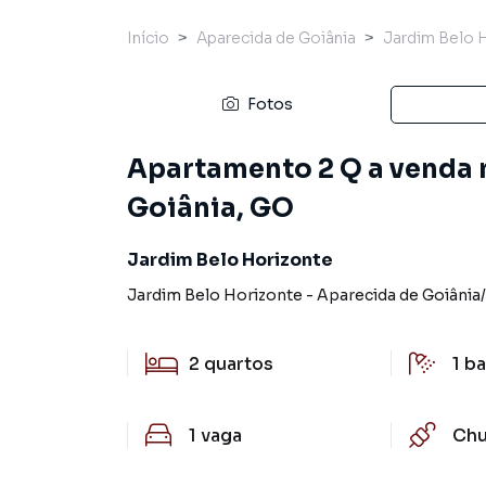
Início
Aparecida de Goiânia
Jardim Belo 
Fotos
Apartamento 2 Q a venda 
Goiânia, GO
Jardim Belo Horizonte
Jardim Belo Horizonte
-
Aparecida de Goiânia
/
2
quartos
1
ba
1
vaga
Chu