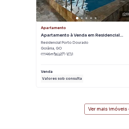
1
Apartamento
Apartamento à Venda em Residencial
Porto Dourado
Residencial Porto Dourado
Goiânia
,
GO
46
m²
2
1
1
Venda
Valores sob consulta
Ver mais imóveis