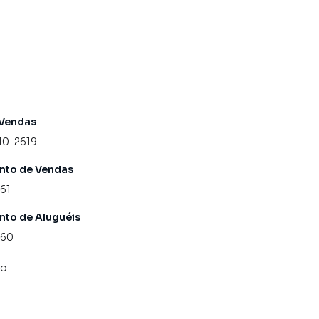
Vendas
10-2619
nto de Vendas
161
to de Aluguéis
160
co