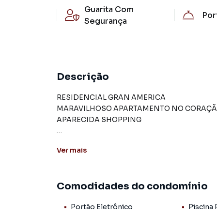
Guarita Com
Por
Segurança
Descrição
RESIDENCIAL GRAN AMERICA
MARAVILHOSO APARTAMENTO NO CORAÇÃO 
APARECIDA SHOPPING
- 3 Andar
Ver
mais
- 2 Quartos com tela de proteção nas janelas.
- 1 Banheiro
- 1 Sala
Comodidades do condomínio
- 1 Cozinha
- 2 Piscina (Adulto e Infantil)
Portão Eletrônico
Piscina 
- Área Gourmet com churrasqueira a carvão