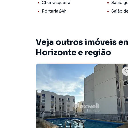
- Banheiro
Churrasqueira
Salão g
- Cozinha
Portaria 24h
Salão d
- Área de serviço com banheiro
- Portaria 24hr
Veja outros imóveis e
Valor de venda R$190.000,00
Horizonte e região