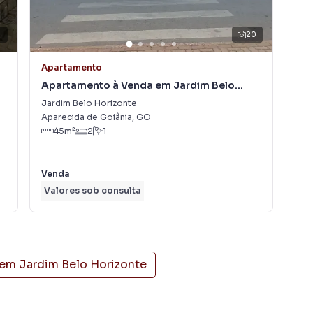
3
20
Apartamento
Apa
Apartamento à Venda em Jardim Belo
Ap
Horizonte
Po
Jardim Belo Horizonte
Res
Aparecida de Goiânia
,
GO
Goi
45
m²
2
1
Venda
Ve
Valores sob consulta
Va
 em
Jardim Belo Horizonte