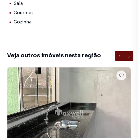
Garagem coberta
Sala
Rodapé embutido
Gourmet
Gesso rebaixado em toda a casa
Cozinha
Toda documentação em mãos
Excelente localização
Veja outros imóveis nesta região