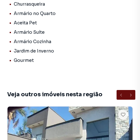
Churrasqueira
• Área de serviço
Armário no Quarto
Área íntima:
Aceita Pet
• 3 quartos, sendo 1 suíte
Armário Suíte
• Quartos com armários planejados
Armário Cozinha
• Suíte com banheiro privativo + jardim de inverno
exclusivo
Jardim de Inverno
• 2 banheiros sociais
Gourmet
• 1 lavabo
Área de lazer:
• Churrasqueira com balcão planejado, perfeita para
receber amigos e família
Veja outros imóveis nesta região