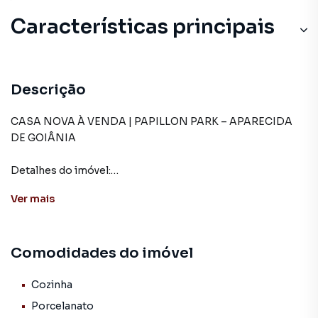
Características principais
Armário no Quarto
Armário Suíte
Descrição
Armário Cozinha
CASA NOVA À VENDA | PAPILLON PARK – APARECIDA
DE GOIÂNIA
Jardim de Inverno
Detalhes do imóvel:
Gourmet
• Lote com 188 m²
Ver
mais
• 128,50 m² de área construída
Garagem:
Comodidades do imóvel
• Vaga para 3 carros
Ambientes internos:
Cozinha
• Sala com pé direito duplo
Porcelanato
• Cozinha funcional com armários planejados