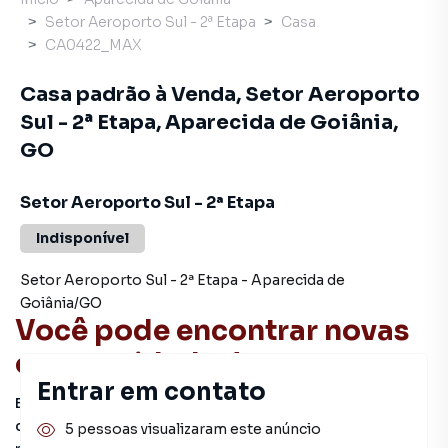
Setor Aeroporto Sul - 2ª Etapa
Casa
CA0422_MAX
Casa padrão à Venda, Setor Aeroporto
Sul - 2ª Etapa, Aparecida de Goiânia,
GO
Setor Aeroporto Sul - 2ª Etapa
Indisponível
Setor Aeroporto Sul - 2ª Etapa
-
Aparecida de
Goiânia
/
GO
Você pode encontrar novas
oportunidades!
Entrar em contato
Este imóvel não está mais disponível, mas você pode
conferir outros em nosso site ou deixar seu contato para
5 pessoas visualizaram este anúncio