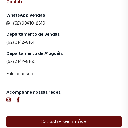
Imóvel novo, pronto para morar!
Contato
Se interessou? Entre em contato para mais informações
WhatsApp Vendas
ou agendar uma visita!
(62) 98410-2619
Departamento de Vendas
(62) 3142-8161
Departamento de Aluguéis
(62) 3142-8160
Fale conosco
Acompanhe nossas redes
Cadastre seu imóvel