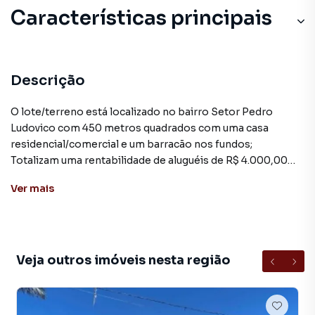
Características principais
Descrição
O lote/terreno está localizado no bairro Setor Pedro
Ludovico com 450 metros quadrados com uma casa
residencial/comercial e um barracão nos fundos;
Totalizam uma rentabilidade de aluguéis de R$ 4.000,00
(quatro mil reais) de aluguéis mensais;
Ver
mais
Aproveite esta oportunidade de investimento no coração
do Setor Pedro Ludovico
Imóvel está escriturado e registrado.
Veja outros imóveis nesta região