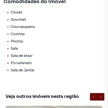
Comodidades do imóvel
privilegiada, próxima a comércios, shopping,
hipermercados, garantindo praticidade e exclusividade
para seus moradores.
Closet
Gourmet
Churrasqueira
Cozinha
Piscina
Sala
Sala de estar
Porcelanato
Sala de Jantar
Veja outros imóveis nesta região