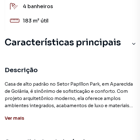
4
banheiros
183 m²
útil
Características principais
Gourmet
Cozinha
Descrição
Piscina
Casa de alto padrão no Setor Papillon Park, em Aparecida
de Goiânia, é sinônimo de sofisticação e conforto. Com
Sala
projeto arquitetônico moderno, ela oferece amplos
ambientes integrados, acabamentos de luxo e materiais
Sala de estar
de alta qualidade. Os espaços internos são iluminados
Ver
mais
naturalmente, com grandes janelas e pé-direito duplo. A
área externa conta com piscina, jardim paisagístico e uma
varanda gourmet para momentos de lazer. A localização é